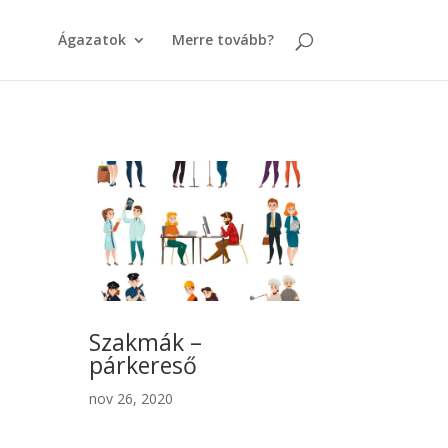
Ágazatok
Merre tovább?
Szakmák –
párkereső
nov 26, 2020