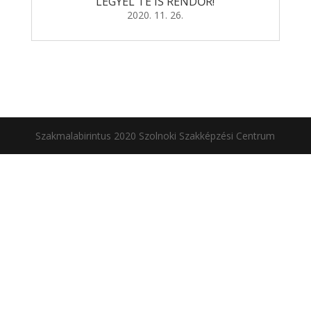
LEGYÉL TE IS RENDŐR!
2020. 11. 26.
Szakmalabirintus 2020 Szolnoki Szakképzési Centrum