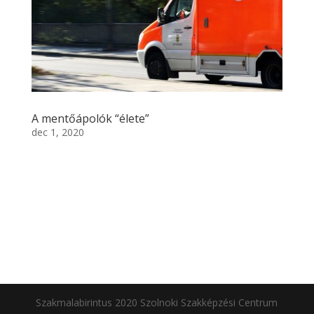
A mentőápolók “élete”
dec 1, 2020
Szakmalabirintus 2020 Szolnoki Szakképzési Centrum