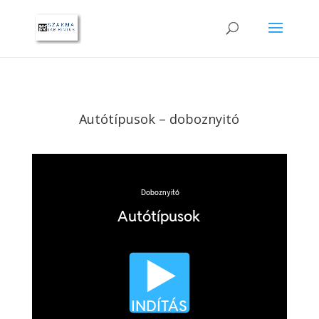
Autótípusok – doboznyitó