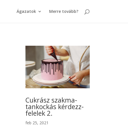
Ágazatok
Merre tovább?
Cukrász szakma-
tankockás kérdezz-
felelek 2.
feb 25, 2021