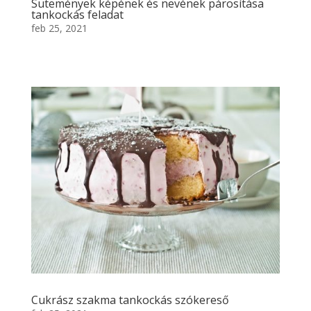
Sütemények képének és nevének párosítása
tankockás feladat
feb 25, 2021
Cukrász szakma tankockás szókereső